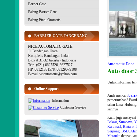
Barrier Gate
Palang Barrier Gate
Palang Pintu Otomatis
BARRIER GATE TANGERANG
NICE AUTOMATIC GATE
Jl. Bandengan Utara
Kompleks Bandengan Indah
Blok A 31-32 Jakarta - Indonesia
Automatic Door
Telp. (021) 6627526, 6627527
Auto door 
HP. 08121831578, 08129679108
E-mail. wsautomatic@yahoo.com
Untuk informasi ten
Online Support
Anda mencari
barri
pemerintahan? Past
Information
tahan lama. Hubungi
Customer Service
lainnya.
Kami juga melayani p
Bekasi
,
Surabaya
,
Y
Karawaci
,
Bintaro
,
Serpong
,
BSD
,
Alam
Merauke
dengan ja