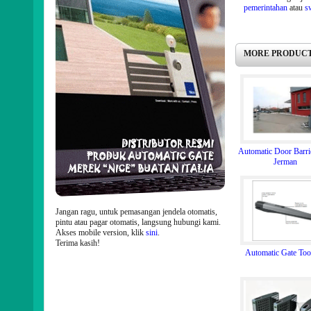
pemerintahan
atau
s
MORE PRODUCT
Automatic Door Barrie
Jerman
Jangan ragu, untuk pemasangan jendela otomatis,
pintu atau pagar otomatis, langsung hubungi kami.
Akses mobile version, klik
sini
.
Terima kasih!
Automatic Gate Too